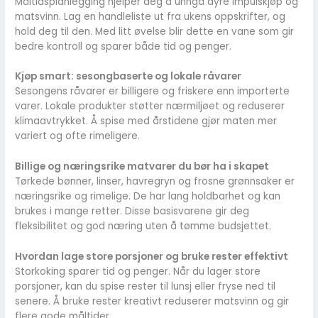
Måltidsplanlegging hjelper deg å unngå dyre impulskjøp og
matsvinn. Lag en handleliste ut fra ukens oppskrifter, og
hold deg til den. Med litt øvelse blir dette en vane som gir
bedre kontroll og sparer både tid og penger.
Kjøp smart: sesongbaserte og lokale råvarer
Sesongens råvarer er billigere og friskere enn importerte
varer. Lokale produkter støtter nærmiljøet og reduserer
klimaavtrykket. Å spise med årstidene gjør maten mer
variert og ofte rimeligere.
Billige og næringsrike matvarer du bør ha i skapet
Tørkede bønner, linser, havregryn og frosne grønnsaker er
næringsrike og rimelige. De har lang holdbarhet og kan
brukes i mange retter. Disse basisvarene gir deg
fleksibilitet og god næring uten å tømme budsjettet.
Hvordan lage store porsjoner og bruke rester effektivt
Storkoking sparer tid og penger. Når du lager store
porsjoner, kan du spise rester til lunsj eller fryse ned til
senere. Å bruke rester kreativt reduserer matsvinn og gir
flere gode måltider.