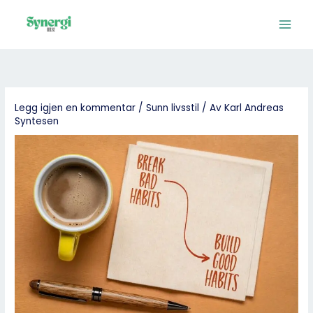
Hopp
rett
til
innholdet
Legg igjen en kommentar
/
Sunn livsstil
/ Av
Karl Andreas
Syntesen