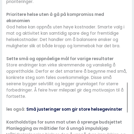
prioriteringer.
Prioritere helse uten å gå på kompromiss med
økonomien
God helse kan oppnås uten høye kostnader. Smarte valg i
mat og aktivitet kan samtidig spare deg for fremtidige
helsekostnader. Det handler om å balansere ønsker og
muligheter slik at både kropp og lommebok har det bra.
Sette små og oppnåelige mål for varige resultater
Store endringer kan virke skremmende og vanskelig å
opprettholde. Derfor er det smartere å begynne med små,
konkrete steg som føles overkommelige. Disse små
seirene bygger selvtillit og legger grunnlaget for større
forbedringer. Å feire hver milepæl gir deg motivasjon til å
fortsette.
les også:
Små justeringer som gir store helsegevinster
Kostholdstips for sunn mat uten å sprenge budsjettet
Planlegging av måltider for å unngå impulskjøp