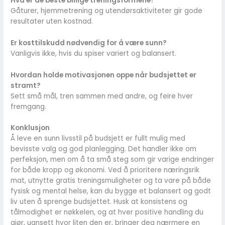
Hva er de beste billige treningsformene?
Gåturer, hjemmetrening og utendørsaktiviteter gir gode
resultater uten kostnad.
Er kosttilskudd nødvendig for å være sunn?
Vanligvis ikke, hvis du spiser variert og balansert.
Hvordan holde motivasjonen oppe når budsjettet er
stramt?
Sett små mål, tren sammen med andre, og feire hver
fremgang.
Konklusjon
Å leve en sunn livsstil på budsjett er fullt mulig med
bevisste valg og god planlegging. Det handler ikke om
perfeksjon, men om å ta små steg som gir varige endringer
for både kropp og økonomi. Ved å prioritere næringsrik
mat, utnytte gratis treningsmuligheter og ta vare på både
fysisk og mental helse, kan du bygge et balansert og godt
liv uten å sprenge budsjettet. Husk at konsistens og
tålmodighet er nøkkelen, og at hver positive handling du
gjør, uansett hvor liten den er, bringer deg nærmere en