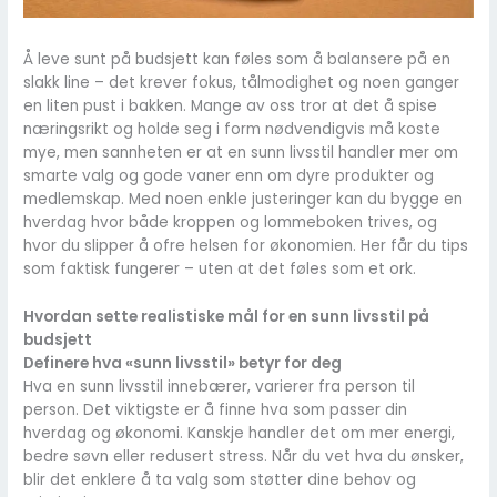
Å leve sunt på budsjett kan føles som å balansere på en
slakk line – det krever fokus, tålmodighet og noen ganger
en liten pust i bakken. Mange av oss tror at det å spise
næringsrikt og holde seg i form nødvendigvis må koste
mye, men sannheten er at en sunn livsstil handler mer om
smarte valg og gode vaner enn om dyre produkter og
medlemskap. Med noen enkle justeringer kan du bygge en
hverdag hvor både kroppen og lommeboken trives, og
hvor du slipper å ofre helsen for økonomien. Her får du tips
som faktisk fungerer – uten at det føles som et ork.
Hvordan sette realistiske mål for en sunn livsstil på
budsjett
Definere hva «sunn livsstil» betyr for deg
Hva en sunn livsstil innebærer, varierer fra person til
person. Det viktigste er å finne hva som passer din
hverdag og økonomi. Kanskje handler det om mer energi,
bedre søvn eller redusert stress. Når du vet hva du ønsker,
blir det enklere å ta valg som støtter dine behov og