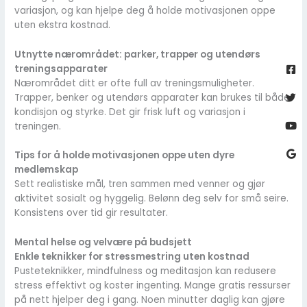
variasjon, og kan hjelpe deg å holde motivasjonen oppe
uten ekstra kostnad.
Utnytte nærområdet: parker, trapper og utendørs
Fa
Twi
Yo
Go
sq
treningsapparater
Nærområdet ditt er ofte full av treningsmuligheter.
Trapper, benker og utendørs apparater kan brukes til både
kondisjon og styrke. Det gir frisk luft og variasjon i
treningen.
Tips for å holde motivasjonen oppe uten dyre
medlemskap
Sett realistiske mål, tren sammen med venner og gjør
aktivitet sosialt og hyggelig. Belønn deg selv for små seire.
Konsistens over tid gir resultater.
Mental helse og velvære på budsjett
Enkle teknikker for stressmestring uten kostnad
Pusteteknikker, mindfulness og meditasjon kan redusere
stress effektivt og koster ingenting. Mange gratis ressurser
på nett hjelper deg i gang. Noen minutter daglig kan gjøre