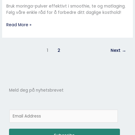
Bruk moringa-pulver effektivt i smoothie, te og matlaging.
Følg våre enkle råd for å forbedre ditt daglige kosthold!
Read More »
1
2
Next
→
Meld deg på nyhetsbrevet
E
m
a
i