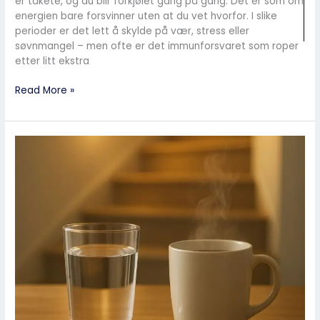
er tåkete, og du blir forkjølet gang på gang. Det er som om
energien bare forsvinner uten at du vet hvorfor. I slike
perioder er det lett å skylde på vær, stress eller
søvnmangel – men ofte er det immunforsvaret som roper
etter litt ekstra
Read More »
Små
justeringer
som
gir
store
helsegevinster