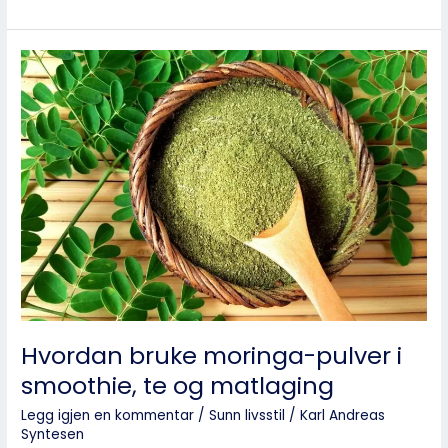
Hvordan
bruke
moringa-
pulver
i
smoothie,
te
og
matlaging
Hvordan bruke moringa-pulver i
smoothie, te og matlaging
Legg igjen en kommentar
/
Sunn livsstil
/
Karl Andreas
Syntesen