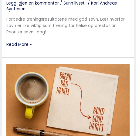
Legg igjen en kommentar
/
Sunn livsstil
/
Karl Andreas
Syntesen
Forbedre treningsresultatene med god søvn. Lær hvorfor
søvn er like viktig som trening for helse og prestasjon.
Prioriter søvn i dag!
Read More »
Sunn
livsstil
på
budsjett:
tips
som
faktisk
fungerer