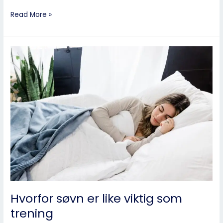
Read More »
Hvorfor
søvn
er
like
viktig
som
trening
Hvorfor søvn er like viktig som
trening