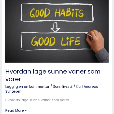
lage
sunne
vaner
som
varer
Hvordan lage sunne vaner som
varer
Legg igjen en kommentar
/
Sunn livsstil
/
Karl Andreas
Syntesen
Hvordan lage sunne vaner som varer
Read More »