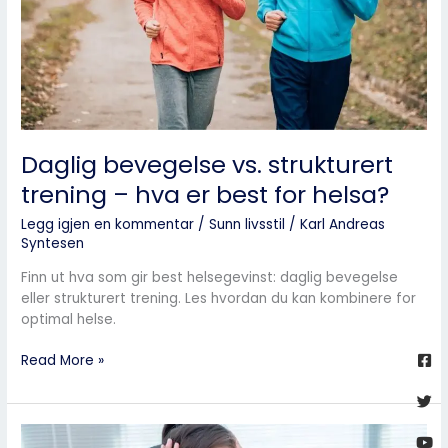
er
best
for
helsa?
Daglig bevegelse vs. strukturert
trening – hva er best for helsa?
Legg igjen en kommentar
/
Sunn livsstil
/
Karl Andreas
Syntesen
Finn ut hva som gir best helsegevinst: daglig bevegelse
eller strukturert trening. Les hvordan du kan kombinere for
optimal helse.
Fa
Twi
Yo
Go
sq
Read More »
Hvordan