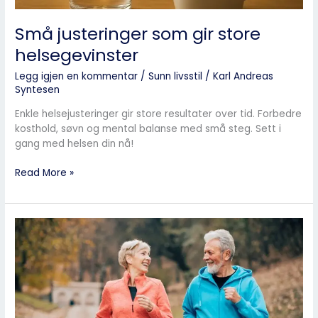
Små justeringer som gir store
helsegevinster
Legg igjen en kommentar
/
Sunn livsstil
/
Karl Andreas
Syntesen
Enkle helsejusteringer gir store resultater over tid. Forbedre
kosthold, søvn og mental balanse med små steg. Sett i
gang med helsen din nå!
Read More »
Daglig
bevegelse
vs.
strukturert
trening
–
hva