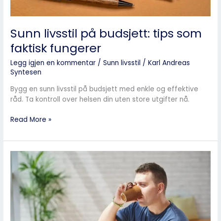
Sunn livsstil på budsjett: tips som
faktisk fungerer
Legg igjen en kommentar
/
Sunn livsstil
/
Karl Andreas
Syntesen
Bygg en sunn livsstil på budsjett med enkle og effektive
råd. Ta kontroll over helsen din uten store utgifter nå.
Read More »
Slik
får
du
mer
energi
i
hverdagen