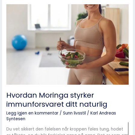
Hvordan
Moringa
styrker
immunforsvaret
ditt
naturlig
Hvordan Moringa styrker
immunforsvaret ditt naturlig
Legg igjen en kommentar
/
Sunn livsstil
/
Karl Andreas
Syntesen
Du vet sikkert den følelsen når kroppen føles tung, hodet