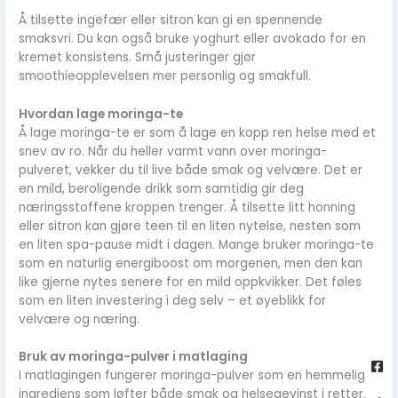
Å tilsette ingefær eller sitron kan gi en spennende
smaksvri. Du kan også bruke yoghurt eller avokado for en
kremet konsistens. Små justeringer gjør
smoothieopplevelsen mer personlig og smakfull.
Hvordan lage moringa-te
Å lage moringa-te er som å lage en kopp ren helse med et
snev av ro. Når du heller varmt vann over moringa-
pulveret, vekker du til live både smak og velvære. Det er
en mild, beroligende drikk som samtidig gir deg
næringsstoffene kroppen trenger. Å tilsette litt honning
eller sitron kan gjøre teen til en liten nytelse, nesten som
en liten spa-pause midt i dagen. Mange bruker moringa-te
som en naturlig energiboost om morgenen, men den kan
like gjerne nytes senere for en mild oppkvikker. Det føles
som en liten investering i deg selv – et øyeblikk for
velvære og næring.
Fa
Twi
Yo
Go
Bruk av moringa-pulver i matlaging
sq
I matlagingen fungerer moringa-pulver som en hemmelig
ingrediens som løfter både smak og helsegevinst i retter.