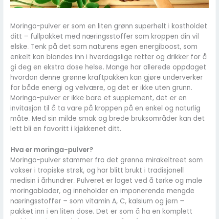
Moringa-pulver er som en liten grønn superhelt i kostholdet
ditt – fullpakket med næringsstoffer som kroppen din vil
elske. Tenk på det som naturens egen energiboost, som
enkelt kan blandes inn i hverdagslige retter og drikker for å
gi deg en ekstra dose helse. Mange har allerede oppdaget
hvordan denne grønne kraftpakken kan gjøre underverker
for både energi og velvære, og det er ikke uten grunn.
Moringa-pulver er ikke bare et supplement, det er en
invitasjon til å ta vare på kroppen på en enkel og naturlig
måte. Med sin milde smak og brede bruksområder kan det
lett bli en favoritt i kjøkkenet ditt.
Hva er moringa-pulver?
Moringa-pulver stammer fra det grønne mirakeltreet som
vokser i tropiske strøk, og har blitt brukt i tradisjonell
medisin i århundrer. Pulveret er laget ved å tørke og male
moringablader, og inneholder en imponerende mengde
næringsstoffer – som vitamin A, C, kalsium og jern –
pakket inn i en liten dose. Det er som å ha en komplett