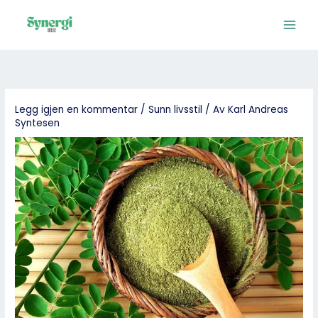
Hopp
rett
til
innholdet
Legg igjen en kommentar
/
Sunn livsstil
/ Av
Karl Andreas
Syntesen