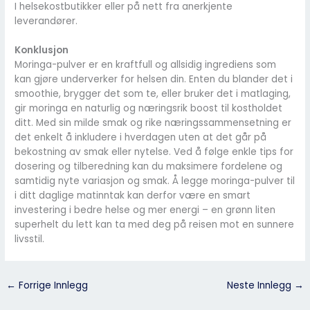
I helsekostbutikker eller på nett fra anerkjente
leverandører.
Konklusjon
Moringa-pulver er en kraftfull og allsidig ingrediens som
kan gjøre underverker for helsen din. Enten du blander det i
smoothie, brygger det som te, eller bruker det i matlaging,
gir moringa en naturlig og næringsrik boost til kostholdet
ditt. Med sin milde smak og rike næringssammensetning er
det enkelt å inkludere i hverdagen uten at det går på
bekostning av smak eller nytelse. Ved å følge enkle tips for
dosering og tilberedning kan du maksimere fordelene og
samtidig nyte variasjon og smak. Å legge moringa-pulver til
i ditt daglige matinntak kan derfor være en smart
investering i bedre helse og mer energi – en grønn liten
superhelt du lett kan ta med deg på reisen mot en sunnere
livsstil.
←
Forrige Innlegg
Neste Innlegg
→