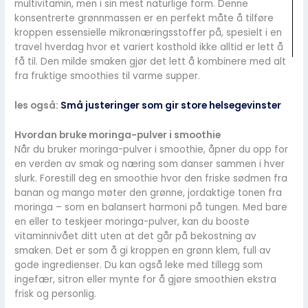
multivitamin, men i sin mest naturlige form. Denne
konsentrerte grønnmassen er en perfekt måte å tilføre
kroppen essensielle mikronæringsstoffer på, spesielt i en
travel hverdag hvor et variert kosthold ikke alltid er lett å
få til. Den milde smaken gjør det lett å kombinere med alt
fra fruktige smoothies til varme supper.
les også:
Små justeringer som gir store helsegevinster
Hvordan bruke moringa-pulver i smoothie
Når du bruker moringa-pulver i smoothie, åpner du opp for
en verden av smak og næring som danser sammen i hver
slurk. Forestill deg en smoothie hvor den friske sødmen fra
banan og mango møter den grønne, jordaktige tonen fra
moringa – som en balansert harmoni på tungen. Med bare
en eller to teskjeer moringa-pulver, kan du booste
vitaminnivået ditt uten at det går på bekostning av
smaken. Det er som å gi kroppen en grønn klem, full av
gode ingredienser. Du kan også leke med tillegg som
ingefær, sitron eller mynte for å gjøre smoothien ekstra
frisk og personlig.