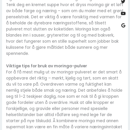
Tenk deg en kremet suppe hvor et dryss moringa gir et løft
av både farge og næring – som om du maler med et grønt
penselstrøk. Det er viktig å være forsiktig med varmen for
å beholde de dyrebare næringsstoffene, så tilsett
pulveret mot slutten av koketiden. Moringa kan også
blandes inn i sauser, gryteretter og til og med bakverk,
hvor det fungerer som en stille superhelt som jobber bak
kulissene for å gjøre måltidet både sunnere og mer
spennende.
Viktige tips for bruk av moringa-pulver
For å få mest mulig ut av moringa-pulveret er det smart å
oppbevare det riktig – mørkt, kjølig og tørt, som en skatt
du vil ta vare på. Overdreven varme og fuktighet kan
nemlig stjele både smak og næring. Det anbefales å holde
seg til 1–2 teskjeer daglig, noe som er nok til å gi kroppen
gode fordeler uten å overdrive. Husk at alle kropper er
forskjellige, og gravide eller personer med spesielle
helsetilstander bør alltid rådføre seg med lege før de
starter på nye tilskudd. Å kombinere moringa med annen
supermat kan være en fin måte å variere næringsinntaket