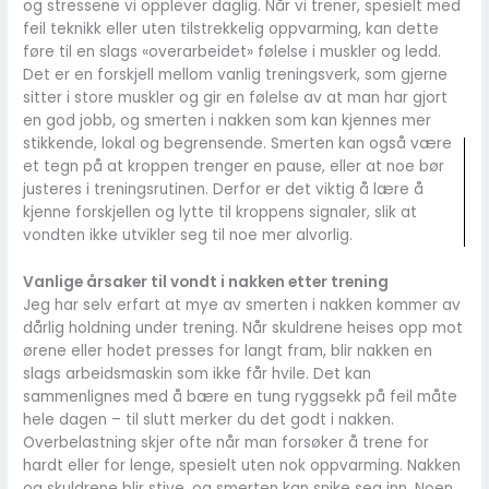
og stressene vi opplever daglig. Når vi trener, spesielt med
feil teknikk eller uten tilstrekkelig oppvarming, kan dette
føre til en slags «overarbeidet» følelse i muskler og ledd.
Det er en forskjell mellom vanlig treningsverk, som gjerne
sitter i store muskler og gir en følelse av at man har gjort
en god jobb, og smerten i nakken som kan kjennes mer
stikkende, lokal og begrensende. Smerten kan også være
et tegn på at kroppen trenger en pause, eller at noe bør
justeres i treningsrutinen. Derfor er det viktig å lære å
kjenne forskjellen og lytte til kroppens signaler, slik at
vondten ikke utvikler seg til noe mer alvorlig.
Vanlige årsaker til vondt i nakken etter trening
Jeg har selv erfart at mye av smerten i nakken kommer av
dårlig holdning under trening. Når skuldrene heises opp mot
ørene eller hodet presses for langt fram, blir nakken en
slags arbeidsmaskin som ikke får hvile. Det kan
sammenlignes med å bære en tung ryggsekk på feil måte
hele dagen – til slutt merker du det godt i nakken.
Overbelastning skjer ofte når man forsøker å trene for
hardt eller for lenge, spesielt uten nok oppvarming. Nakken
og skuldrene blir stive, og smerten kan snike seg inn. Noen