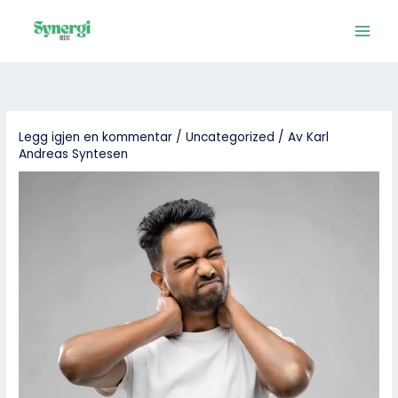
Hopp
rett
til
innholdet
Legg igjen en kommentar
/
Uncategorized
/ Av
Karl
Andreas Syntesen