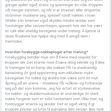
ganger spiller også stress og spenninger en rolle. Kroppen
vår henger sammen, og når vi er stresset eller anspente,
strammer musklene seg, spesielt rundt nakken. I noen
tilfeller kan smerten også skyldes mindre skader som
forstuinger eller nerveirritasjon, spesielt hvis det har vært
et rykk eller uheldig bevegelse under trening. Å kjenne til
disse årsakene kan hjelpe deg med å unngå dem i
fremtiden.
Hvordan forebygge nakkeplager etter trening?
Forebygging handler mye om å trene med respekt for
kroppen din. Det starter med å lære riktig teknikk og å ikke
la treningen bli en kamp der nakken får ta unødvendig
belastning. En god oppvarming som inkluderer myke
bevegelser for nakke og skuldre kan være som en myk
åpning på en scene – musklene får «våkne» og forberede
seg på det som kommer. Jeg har erfart at styrkeøvelser
for nakke- og skuldermuskulatur er uvurderlige. En sterk
nakke fungerer som et solid fundament som tåler mer, og
forebygger smerte og skader. Det er også viktig å gi
kroppen pauser og lytte til signalene den sender. Ikke tenk