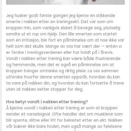
Jeg husker godt første gangen jeg kjente en stikkende
smerte i nakken etter en treningsøkt. Det var som om
kroppen min, som vanligvis elsket å bevege seg, plutselig
sendte ut et rop om hjelp. Den lille smerten som startet
som en irritasjon, ble fort en påminnelse om at noe ikke var
helt som det skulle. Mange av oss har vært der — enten vi
er ferske i treningsverdenen eller har holdt på i årevis.
Vondt i nakken etter trening kan være både frustrerende
og hemmende, men det er også en påminnelse om at
kroppen trenger omtanke og riktig pleie. La oss sammen
utforske hvorfor denne smerten oppstår, hvordan du kan
ta vare på nakken din, og hvordan du kan fortsette å trene
uten at nakken setter stopper for deg.
Hva betyr vondt i nakken etter trening?
Å kjenne vondt i nakken etter trening er som at kroppen
sender et varselsignal. Ofte handler det om musklene som
blir spente, slitne eller litt for belastet etter en økt. Nakken
vår bærer ikke bare hodet, men også mange av følelsene