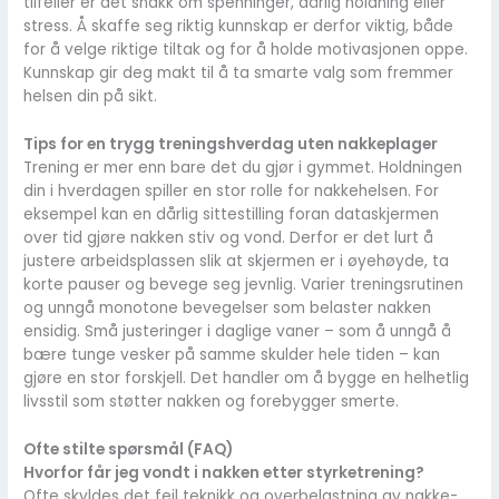
tilfeller er det snakk om spenninger, dårlig holdning eller
stress. Å skaffe seg riktig kunnskap er derfor viktig, både
for å velge riktige tiltak og for å holde motivasjonen oppe.
Kunnskap gir deg makt til å ta smarte valg som fremmer
helsen din på sikt.
Tips for en trygg treningshverdag uten nakkeplager
Trening er mer enn bare det du gjør i gymmet. Holdningen
din i hverdagen spiller en stor rolle for nakkehelsen. For
eksempel kan en dårlig sittestilling foran dataskjermen
over tid gjøre nakken stiv og vond. Derfor er det lurt å
justere arbeidsplassen slik at skjermen er i øyehøyde, ta
korte pauser og bevege seg jevnlig. Varier treningsrutinen
og unngå monotone bevegelser som belaster nakken
ensidig. Små justeringer i daglige vaner – som å unngå å
bære tunge vesker på samme skulder hele tiden – kan
gjøre en stor forskjell. Det handler om å bygge en helhetlig
livsstil som støtter nakken og forebygger smerte.
Ofte stilte spørsmål (FAQ)
Hvorfor får jeg vondt i nakken etter styrketrening?
Ofte skyldes det feil teknikk og overbelastning av nakke-