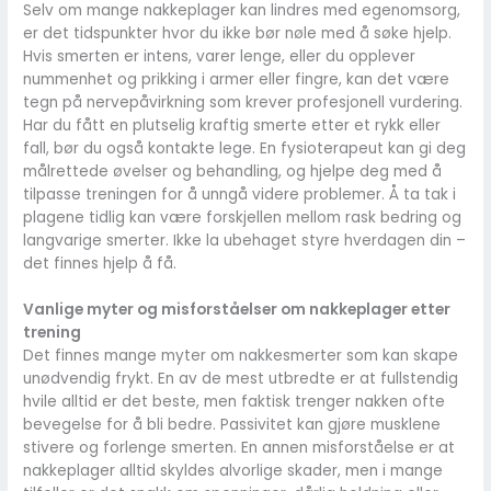
Selv om mange nakkeplager kan lindres med egenomsorg,
er det tidspunkter hvor du ikke bør nøle med å søke hjelp.
Hvis smerten er intens, varer lenge, eller du opplever
nummenhet og prikking i armer eller fingre, kan det være
tegn på nervepåvirkning som krever profesjonell vurdering.
Har du fått en plutselig kraftig smerte etter et rykk eller
fall, bør du også kontakte lege. En fysioterapeut kan gi deg
målrettede øvelser og behandling, og hjelpe deg med å
tilpasse treningen for å unngå videre problemer. Å ta tak i
plagene tidlig kan være forskjellen mellom rask bedring og
langvarige smerter. Ikke la ubehaget styre hverdagen din –
det finnes hjelp å få.
Vanlige myter og misforståelser om nakkeplager etter
trening
Det finnes mange myter om nakkesmerter som kan skape
unødvendig frykt. En av de mest utbredte er at fullstendig
hvile alltid er det beste, men faktisk trenger nakken ofte
bevegelse for å bli bedre. Passivitet kan gjøre musklene
stivere og forlenge smerten. En annen misforståelse er at
nakkeplager alltid skyldes alvorlige skader, men i mange