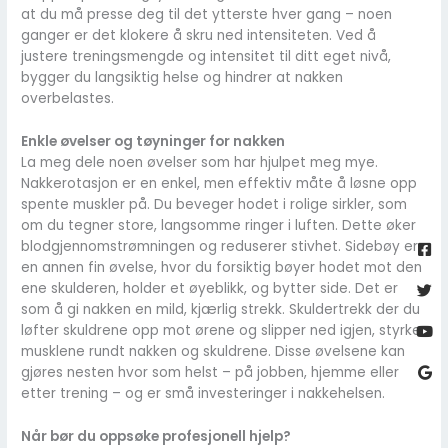
at du må presse deg til det ytterste hver gang – noen
ganger er det klokere å skru ned intensiteten. Ved å
justere treningsmengde og intensitet til ditt eget nivå,
bygger du langsiktig helse og hindrer at nakken
overbelastes.
Enkle øvelser og tøyninger for nakken
La meg dele noen øvelser som har hjulpet meg mye.
Nakkerotasjon er en enkel, men effektiv måte å løsne opp
spente muskler på. Du beveger hodet i rolige sirkler, som
om du tegner store, langsomme ringer i luften. Dette øker
Fa
Twi
Yo
Go
sq
blodgjennomstrømningen og reduserer stivhet. Sidebøy er
en annen fin øvelse, hvor du forsiktig bøyer hodet mot den
ene skulderen, holder et øyeblikk, og bytter side. Det er
som å gi nakken en mild, kjærlig strekk. Skuldertrekk der du
løfter skuldrene opp mot ørene og slipper ned igjen, styrker
musklene rundt nakken og skuldrene. Disse øvelsene kan
gjøres nesten hvor som helst – på jobben, hjemme eller
etter trening – og er små investeringer i nakkehelsen.
Når bør du oppsøke profesjonell hjelp?