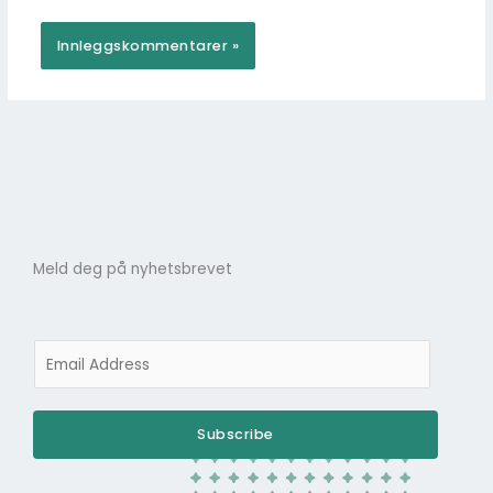
Meld deg på nyhetsbrevet
E
m
a
i
Subscribe
l
*