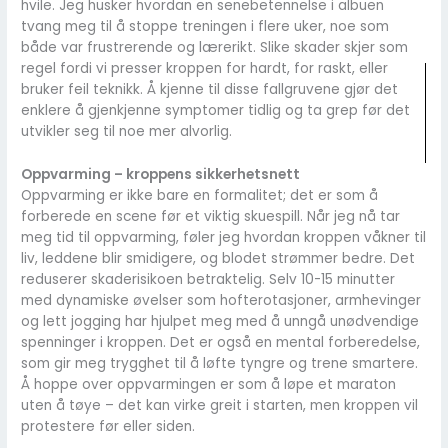
hvile. Jeg husker hvordan en senebetennelse i albuen
tvang meg til å stoppe treningen i flere uker, noe som
både var frustrerende og lærerikt. Slike skader skjer som
regel fordi vi presser kroppen for hardt, for raskt, eller
bruker feil teknikk. Å kjenne til disse fallgruvene gjør det
enklere å gjenkjenne symptomer tidlig og ta grep før det
utvikler seg til noe mer alvorlig.
Oppvarming – kroppens sikkerhetsnett
Oppvarming er ikke bare en formalitet; det er som å
forberede en scene før et viktig skuespill. Når jeg nå tar
meg tid til oppvarming, føler jeg hvordan kroppen våkner til
liv, leddene blir smidigere, og blodet strømmer bedre. Det
reduserer skaderisikoen betraktelig. Selv 10-15 minutter
med dynamiske øvelser som hofterotasjoner, armhevinger
og lett jogging har hjulpet meg med å unngå unødvendige
spenninger i kroppen. Det er også en mental forberedelse,
som gir meg trygghet til å løfte tyngre og trene smartere.
Å hoppe over oppvarmingen er som å løpe et maraton
uten å tøye – det kan virke greit i starten, men kroppen vil
protestere før eller siden.