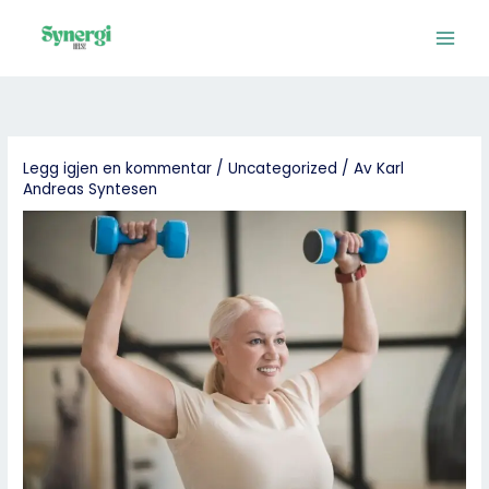
Hopp
rett
til
innholdet
Legg igjen en kommentar
/
Uncategorized
/ Av
Karl
Andreas Syntesen