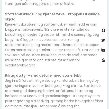
treningen både tryggere og mer effektiv.
Støttemuskulatur og kjernestyrke – kroppens usynlige
skjold
Kjernemuskulaturen og støttemuskler rundt ledd er som
Fa
Twi
Yo
Go
sq
kroppens forsvarsverk. Når disse er sterke, tåler du
belastningen bedre og skader blir mindre sannsynlig. Jeg
begynte å legge inn øvelser som planken og
skulderrotasjoner, og merket raskt hvordan hele kroppen
føltes mer stabil og sterkere under tunge løft. Det er lett å
fokusere på de store musklene, men de små, støttende
musklene gjør ofte den største forskjellen for
skadeforebygging.
Riktig utstyr – små detaljer med stor effekt
Jeg innså fort at riktige sko og komfortabelt treningstøy
gjør treningen mye mer behagelig – og sikrere. Støttende
sko med god demping beskytter føttene, knærne og
hoftene mot unødvendige belastninger. Treningstøy som
puster godt og sitter riktig, gir meg bedre bevegelsesfrihet
og mindre irritasjon. Det er som å kle seg for