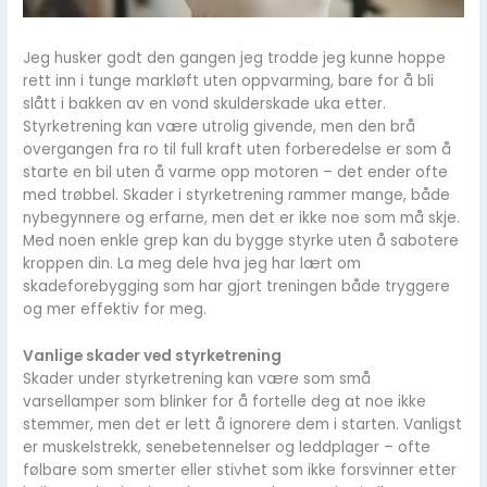
Jeg husker godt den gangen jeg trodde jeg kunne hoppe
rett inn i tunge markløft uten oppvarming, bare for å bli
slått i bakken av en vond skulderskade uka etter.
Styrketrening kan være utrolig givende, men den brå
overgangen fra ro til full kraft uten forberedelse er som å
starte en bil uten å varme opp motoren – det ender ofte
med trøbbel. Skader i styrketrening rammer mange, både
nybegynnere og erfarne, men det er ikke noe som må skje.
Med noen enkle grep kan du bygge styrke uten å sabotere
kroppen din. La meg dele hva jeg har lært om
skadeforebygging som har gjort treningen både tryggere
og mer effektiv for meg.
Vanlige skader ved styrketrening
Skader under styrketrening kan være som små
varsellamper som blinker for å fortelle deg at noe ikke
stemmer, men det er lett å ignorere dem i starten. Vanligst
er muskelstrekk, senebetennelser og leddplager – ofte
følbare som smerter eller stivhet som ikke forsvinner etter