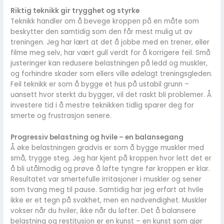
Riktig teknikk gir trygghet og styrke
Teknikk handler om å bevege kroppen på en måte som
beskytter den samtidig som den får mest mulig ut av
treningen. Jeg har lært at det å jobbe med en trener, eller
filme meg selv, har vært gull verdt for å korrigere feil. Små
justeringer kan redusere belastningen på ledd og muskler,
og forhindre skader som ellers ville ødelagt treningsgleden.
Feil teknikk er som å bygge et hus på ustabil grunn –
uansett hvor sterkt du bygger, vil det raskt bli problemer. Å
investere tid i å mestre teknikken tidlig sparer deg for
smerte og frustrasjon senere.
Progressiv belastning og hvile – en balansegang
Å øke belastningen gradvis er som å bygge muskler med
små, trygge steg. Jeg har kjent på kroppen hvor lett det er
å bli utålmodig og prøve å løfte tyngre før kroppen er klar.
Resultatet var smertefulle irritasjoner i muskler og sener
som tvang meg til pause. Samtidig har jeg erfart at hvile
ikke er et tegn på svakhet, men en nødvendighet. Muskler
vokser når du hviler, ikke når du løfter. Det å balansere
belastning og restitusjon er en kunst – en kunst som gjør