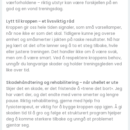
værforholdene – riktig utstyr kan være forskjellen på en
god og en vond treningsdag.
Lytt til kroppen – et livsviktig råd
Kroppen gir oss hele tiden signaler, som små varsellamper,
når noe ikke er som det skal. Tidligere kunne jeg overse
ømhet og småsmerter i jakten på raske resultater. Nå har
jeg lært at det ofte lønner seg å ta et steg tilbake, hvile
eller justere treningen. Det handler ikke om å være svak,
men om å være smart. Ved å respektere kroppens behov,
unngår du langvarige skader og holder treningsgleden ved
like over tid.
Skadehåndtering og rehabilitering – når uhellet er ute
Skjer det en skade, er det fristende å «trene det bort». Jeg
har vært der, og det endte med verre smerter og lengre
pause. Riktig rehabilitering, gjerne med hjelp fra
fysioterapeut, er viktig for å bygge kroppen opp igjen. Å gi
skaden tid til å gro og følge et strukturert program hjelper
deg å komme sterkere tilbake og unngå at problemet
gjentar seg.