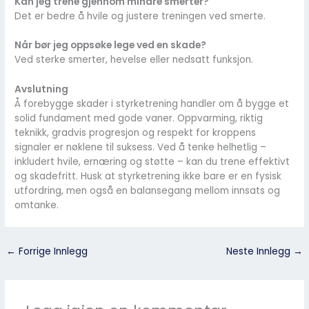
Kan jeg trene gjennom mindre smerter?
Det er bedre å hvile og justere treningen ved smerte.
Når bør jeg oppsøke lege ved en skade?
Ved sterke smerter, hevelse eller nedsatt funksjon.
Avslutning
Å forebygge skader i styrketrening handler om å bygge et
solid fundament med gode vaner. Oppvarming, riktig
teknikk, gradvis progresjon og respekt for kroppens
signaler er nøklene til suksess. Ved å tenke helhetlig –
inkludert hvile, ernæring og støtte – kan du trene effektivt
og skadefritt. Husk at styrketrening ikke bare er en fysisk
utfordring, men også en balansegang mellom innsats og
omtanke.
←
Forrige Innlegg
Neste Innlegg
→