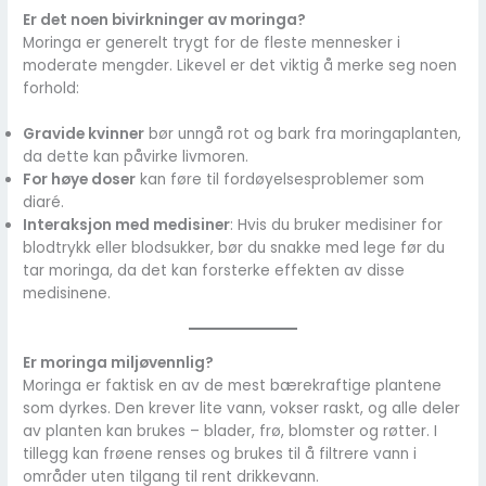
Er det noen bivirkninger av moringa?
Moringa er generelt trygt for de fleste mennesker i
moderate mengder. Likevel er det viktig å merke seg noen
forhold:
Gravide kvinner
bør unngå rot og bark fra moringaplanten,
da dette kan påvirke livmoren.
For høye doser
kan føre til fordøyelsesproblemer som
diaré.
Interaksjon med medisiner
: Hvis du bruker medisiner for
blodtrykk eller blodsukker, bør du snakke med lege før du
tar moringa, da det kan forsterke effekten av disse
medisinene.
Er moringa miljøvennlig?
Moringa er faktisk en av de mest bærekraftige plantene
som dyrkes. Den krever lite vann, vokser raskt, og alle deler
av planten kan brukes – blader, frø, blomster og røtter. I
tillegg kan frøene renses og brukes til å filtrere vann i
områder uten tilgang til rent drikkevann.