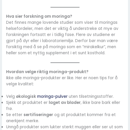
Hva sier forskning om moringa?
Det finnes mange lovende studier som viser til moringas
helsefordeler, men det er viktig å understreke at mye av
forskningen fortsatt er i tidlig fase. Flere av studiene er
gjort på dyr eller i laboratoriemiljø. Derfor bør man være
forsiktig med å se på moringa som en “mirakelkur”, men
heller som et nyttig supplement i et sunt kosthold.
Hvordan velge riktig moringa-produkt?
Ikke alle moringa-produkter er like. Her er noen tips for å
velge kvalitet:
Velg
økologisk
moringa-pulver
uten tilsetningsstoffer.
Sjekk at produktet er
laget av blader
, ikke bare bark eller
frø.
Se etter
sertifiseringer
og at produktet kommer fra et
anerkjent merke.
Unngå produkter som lukter sterkt muggen eller ser ut som