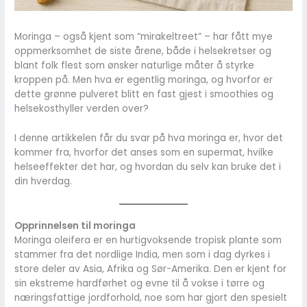
Moringa – også kjent som “mirakeltreet” – har fått mye
oppmerksomhet de siste årene, både i helsekretser og
blant folk flest som ønsker naturlige måter å styrke
kroppen på. Men hva er egentlig moringa, og hvorfor er
dette grønne pulveret blitt en fast gjest i smoothies og
helsekosthyller verden over?
I denne artikkelen får du svar på hva moringa er, hvor det
kommer fra, hvorfor det anses som en supermat, hvilke
helseeffekter det har, og hvordan du selv kan bruke det i
din hverdag.
Opprinnelsen til moringa
Moringa oleifera er en hurtigvoksende tropisk plante som
stammer fra det nordlige India, men som i dag dyrkes i
store deler av Asia, Afrika og Sør-Amerika. Den er kjent for
sin ekstreme hardførhet og evne til å vokse i tørre og
næringsfattige jordforhold, noe som har gjort den spesielt