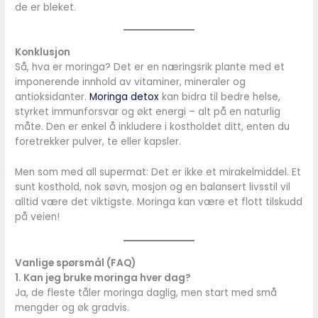
de er bleket.
Konklusjon
Så, hva er moringa? Det er en næringsrik plante med et
imponerende innhold av vitaminer, mineraler og
antioksidanter.
Moringa detox
kan bidra til bedre helse,
styrket immunforsvar og økt energi – alt på en naturlig
måte. Den er enkel å inkludere i kostholdet ditt, enten du
foretrekker pulver, te eller kapsler.
Men som med all supermat: Det er ikke et mirakelmiddel. Et
sunt kosthold, nok søvn, mosjon og en balansert livsstil vil
alltid være det viktigste. Moringa kan være et flott tilskudd
på veien!
Vanlige spørsmål (FAQ)
1. Kan jeg bruke moringa hver dag?
Ja, de fleste tåler moringa daglig, men start med små
mengder og øk gradvis.