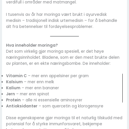
verdifull i områder med matmangel.
I tusenvis av år har moringa vært brukt i ayurvedisk
medisin – tradisjonell indisk urtemedisin – for å behandle
alt fra betennelser til fordøyelsesproblemer.
Hva inneholder moringa?
Det som virkelig gjør moringa spesiell, er det høye
næringsinnholdet. Bladene, som er den mest brukte delen
av planten, er en ekte næringsbombe. De inneholder:
Vitamin C
– mer enn appelsiner per gram
Kalsium
– mer enn melk
Kalium
– mer enn bananer
Jern
– mer enn spinat
Protein
– alle ni essensielle aminosyrer
Antioksidanter
– som quercetin og klorogensyre
Disse egenskapene gjør moringa til et naturlig tilskudd med
potensial for å styrke immunforsvaret, bekjempe