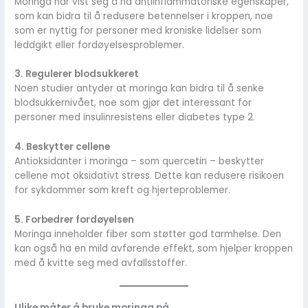
Moringa har vist seg å ha antiinflammatoriske egenskaper,
som kan bidra til å redusere betennelser i kroppen, noe
som er nyttig for personer med kroniske lidelser som
leddgikt eller fordøyelsesproblemer.
3. Regulerer blodsukkeret
Noen studier antyder at moringa kan bidra til å senke
blodsukkernivået, noe som gjør det interessant for
personer med insulinresistens eller diabetes type 2.
4. Beskytter cellene
Antioksidanter i moringa – som quercetin – beskytter
cellene mot oksidativt stress. Dette kan redusere risikoen
for sykdommer som kreft og hjerteproblemer.
5. Forbedrer fordøyelsen
Moringa inneholder fiber som støtter god tarmhelse. Den
kan også ha en mild avførende effekt, som hjelper kroppen
med å kvitte seg med avfallsstoffer.
Ulike måter å bruke moringa på