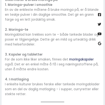
1. Moringa-pulver i smoothie
Fa
Twi
Yo
Go
En av de enkleste måtene å bruke moringa på, er å blande
sq
en teskje pulver i din daglige smoothie. Det gir en grønn
farge og en lett jordaktig smak.
2. Moringa-te
Moringablad kan trekkes som te – både tørkede blader og
poser er tilgjengelige. Dette gir en mild og urteaktig drikk
med helsefordeler.
3. Kapsler og tabletter
For de som ikke liker smaken, finnes det
moringakapsler
også. Det er en enkel måte å få i seg næringsstoffene på,
uten å måtte endre kosten.
4. I matlaging
I enkelte kulturer brukes ferske eller tørkede moringablader
som en del av daglig matlaging – i supper, curryretter eller
stekte retter.