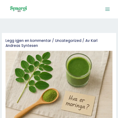
Hopp
rett
til
innholdet
Legg igjen en kommentar
/
Uncategorized
/ Av
Karl
Andreas Syntesen